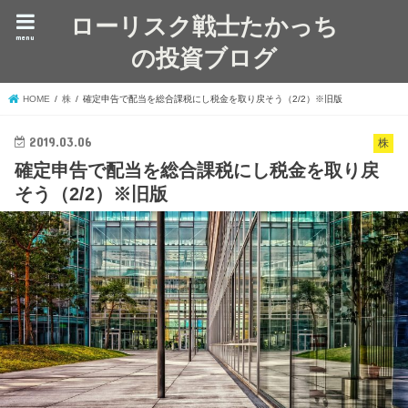
ローリスク戦士たかっち
menu
の投資ブログ
HOME
株
確定申告で配当を総合課税にし税金を取り戻そう（2/2）※旧版
2019.03.06
株
確定申告で配当を総合課税にし税金を取り戻
そう（2/2）※旧版