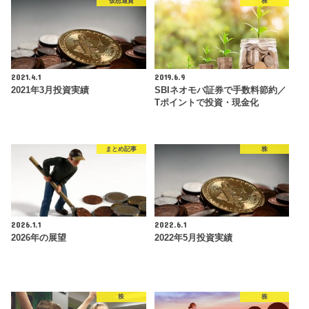
仮想通貨
株
2021.4.1
2019.6.9
2021年3月投資実績
SBIネオモバ証券で手数料節約／
Tポイントで投資・現金化
まとめ記事
株
2026.1.1
2022.6.1
2026年の展望
2022年5月投資実績
株
株