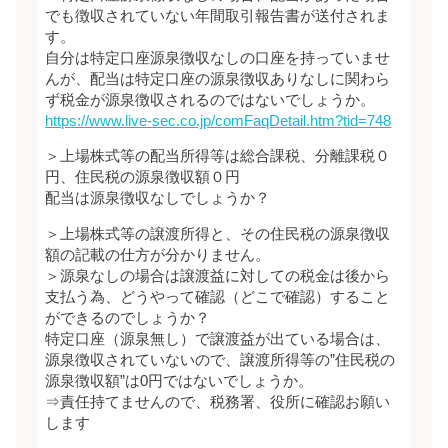
でも徴収されていない年間取引報告書が送付されま
す。
自分は特定口座源泉徴収なしの口座を持っていませ
んが、配当は特定口座の源泉徴収ありなしに関わら
ず税金が源泉徴収されるのではないでしょうか。
https://www.live-sec.co.jp/comFaqDetail.htm?tid=748
＞上場株式等の配当所得等は総合課税、分離課税０
円、住民税の源泉徴収額０円
配当は源泉徴収なしでしょうか？
＞上場株式等の譲渡所得と、その住民税の源泉徴収
額の記載の仕方が分かりません。
＞源泉なしの場合は譲渡益に対しての税金は後から
支払う為、どうやって確認（どこで確認）すること
ができるのでしょうか？
特定口座（源泉無し）で譲渡益が出ている場合は、
源泉徴収されていないので、譲渡所得等の”住民税の
源泉徴収額”は0円ではないでしょうか。
⇒責任持てませんので、税務署、役所に確認お願い
します