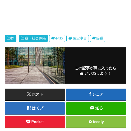
株
税・社会保険
e-tax
確定申告
節税
この記事が気に入ったら
いいねしよう！
ポスト
シェア
はてブ
送る
Pocket
feedly